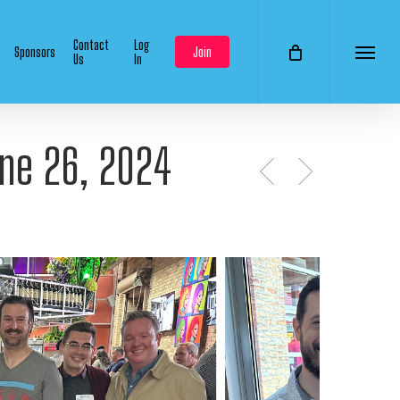
Contact
Log
Sponsors
Join
Us
In
Menu
une 26, 2024